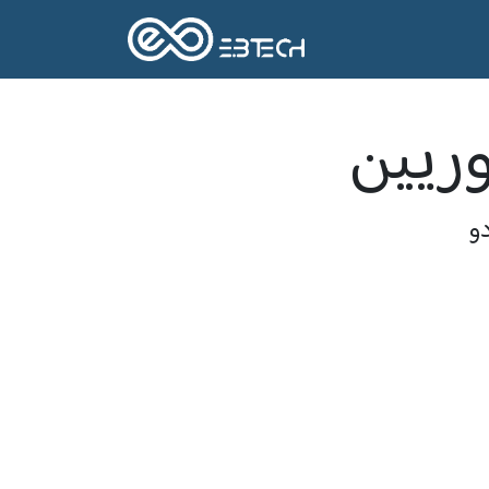
Home
Products Ca
وريين
و