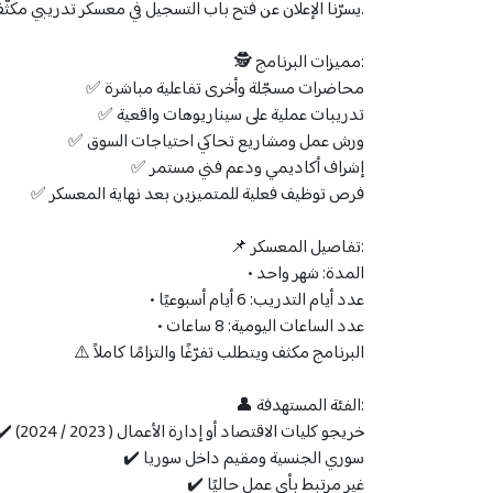
يسرّنا الإعلان عن فتح باب التسجيل في معسكر تدريبي مكثّف يهدف إلى تطوير مهاراتهم العملية في مجال إدارة سلاسل التوريد عبر منصة اودو الرائدة.
🕵️ مميزات البرنامج:
✅ محاضرات مسجّلة وأخرى تفاعلية مباشرة
✅ تدريبات عملية على سيناريوهات واقعية
✅ ورش عمل ومشاريع تحاكي احتياجات السوق
✅ إشراف أكاديمي ودعم فني مستمر
✅ فرص توظيف فعلية للمتميزين بعد نهاية المعسكر
📌 تفاصيل المعسكر:
•⁠ ⁠المدة: شهر واحد
•⁠ ⁠عدد أيام التدريب: 6 أيام أسبوعيًا
•⁠ ⁠عدد الساعات اليومية: 8 ساعات
⚠️ البرنامج مكثف ويتطلب تفرّغًا والتزامًا كاملاً
👤 الفئة المستهدفة:
✔️ خريجو كليات الاقتصاد أو إدارة الأعمال ( 2023 / 2024)
✔️ سوري الجنسية ومقيم داخل سوريا
✔️ غير مرتبط بأي عمل حاليًا